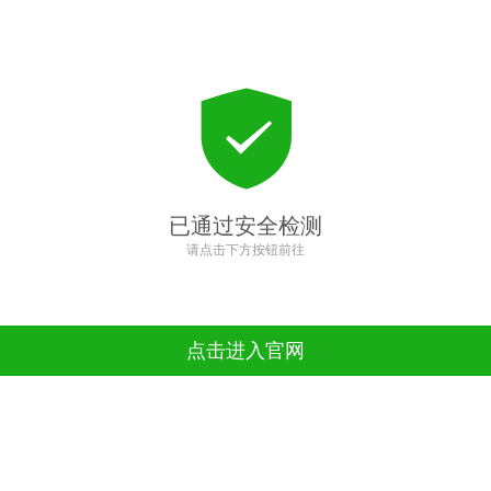
已通过安全检测
请点击下方按钮前往
点击进入官网